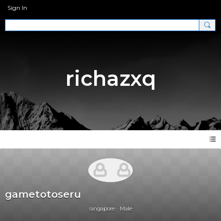
Sign In
richazxq
gametotoseru
singapore
Male